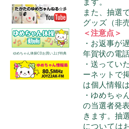
ます。
また、抽選で
グッズ（非
＜注意点＞
・お返事が
年賀状の電
ゆめちゃん体操CDお買い上げ特典
・送ってい
ーネットで
は個人情報
fine writing paper
write my
・ゆめちゃ
papers
の当選者発
きます。抽
については