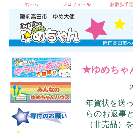
ホーム
プロフィール
お散歩予
★ゆめちゃ
年賀状を送
らのお返事と
（非売品）