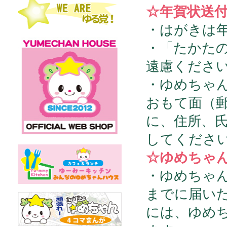
☆年賀状送
・はがきは
・「たかた
遠慮くださ
・ゆめちゃ
おもて面（
に、住所、氏
してくださ
☆ゆめちゃ
・ゆめちゃん
までに届い
には、ゆめ